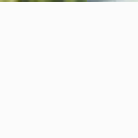
UNSERE LEISTUNGEN
BEI UNS IST DEIN AUTO
IN SICHEREN
HÄNDEN.
Ob nach einem Unfall oder zur Werterhaltung
deines Fahrzeugs – wir bieten umfassende
Karosserie- und Reparaturleistungen aus einer
Hand. Mit modernster Ausstattung, höchstem
Qualitätsanspruch und einem erfahrenen Team
aus Spezialist:innen für Richt- und
Schweißarbeiten, Lackierungen sowie viele
weitere Reparaturverfahren stellen wir sicher,
dass dein Fahrzeug fachgerecht instandgesetzt
wird.